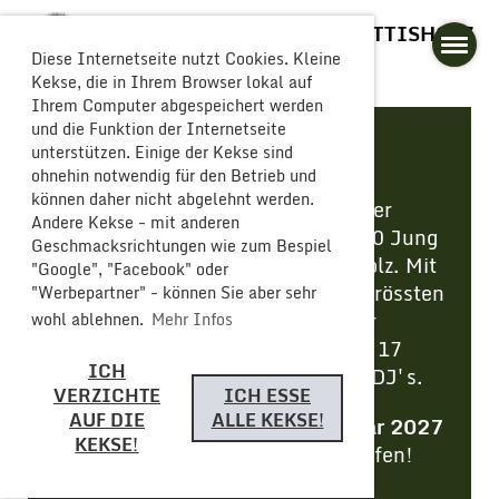
GLOGGERESCHRÄNZER BUTTISHOLZ
Diese Internetseite nutzt Cookies. Kleine
Kekse, die in Ihrem Browser lokal auf
Ihrem Computer abgespeichert werden
und die Funktion der Internetseite
unterstützen. Einige der Kekse sind
CARNEVAL
ohnehin notwendig für den Betrieb und
können daher nicht abgelehnt werden.
Bereits seit dem Jahr 2000 lockt der
Andere Kekse - mit anderen
CARNEVAL
jährlich mehr als 3'500 Jung
Geschmacksrichtungen wie zum Bespiel
und Junggebliebene nach Buttisholz. Mit
"Google", "Facebook" oder
über 10 Lokalen gehört er zu den grössten
"Werbepartner" - können Sie aber sehr
Fasnachtsfesten in der Region. Für
wohl ablehnen.
Mehr Infos
musikalische Unterhaltung sorgen 17
ICH
Guggenmusiken und 5 Bands und DJ's.
VERZICHTE
ICH ESSE
AUF DIE
ALLE KEKSE!
Wir freuen uns, dich am 30
. Januar 2027
KEKSE!
am Carneval in Buttisholz anzutreffen!